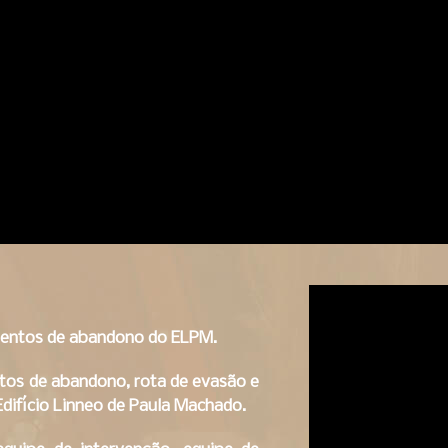
mentos de abandono do ELPM.
tos de abandono, rota de evasão e
Edifício Linneo de Paula Machado.