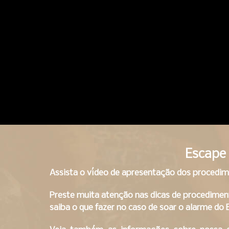
Escape
Assista o vídeo de apresentação dos procedi
Preste muita atenção nas dicas de procedimen
saiba o que fazer no caso de soar o alarme do 